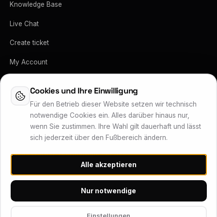
Knowledge Base
Live Chat
Create ticket
My Account
API-Dokumentation
Cookies und Ihre Einwilligung
Vertrag kündigen
Für den Betrieb dieser Website setzen wir technisch
notwendige Cookies ein. Alles darüber hinaus nur,
wenn Sie zustimmen. Ihre Wahl gilt dauerhaft und lässt
sich jederzeit über den Fußbereich ändern.
Lukas Wärner Technologie Services
Alle akzeptieren
Inhaber Lukas Wärner · Friedrich-Stoer-Straße 6 · 90537 Feucht
Systemstatus
Nur notwendige
© 2026 Wärner Technologie Services (WTS) – Alle Rechte
Einstellungen
vorbehalten