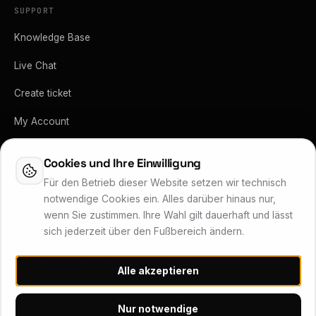
SUPPORT
Knowledge Base
Live Chat
Create ticket
My Account
API-Dokumentation
Cookies und Ihre Einwilligung
Vertrag kündigen
Für den Betrieb dieser Website setzen wir technisch
notwendige Cookies ein. Alles darüber hinaus nur,
wenn Sie zustimmen. Ihre Wahl gilt dauerhaft und lässt
sich jederzeit über den Fußbereich ändern.
Lukas Wärner Technologie Services
Alle akzeptieren
Inhaber Lukas Wärner · Friedrich-Stoer-Straße 6 · 90537 Feucht
Systemstatus
Nur notwendige