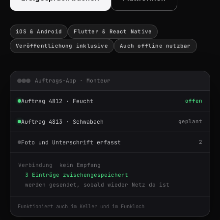
iOS & Android
Flutter & React Native
Veröffentlichung inklusive
Auch offline nutzbar
Auftrags-App · Monteur
Auftrag 4812 · Feucht
offen
Auftrag 4813 · Schwabach
geplant
Foto und Unterschrift erfasst
2
Verbindung
kein Empfang
3 Einträge zwischengespeichert
werden gesendet, sobald wieder Netz da ist
Funktioniert auch im Keller und im Funkloch