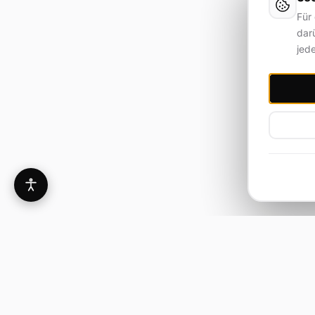
Für
darü
jed