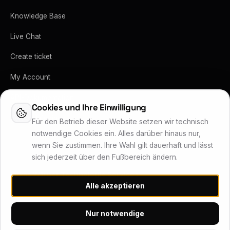
Knowledge Base
Live Chat
Create ticket
My Account
API-Dokumentation
Cookies und Ihre Einwilligung
Vertrag kündigen
Für den Betrieb dieser Website setzen wir technisch
notwendige Cookies ein. Alles darüber hinaus nur,
wenn Sie zustimmen. Ihre Wahl gilt dauerhaft und lässt
sich jederzeit über den Fußbereich ändern.
Lukas Wärner Technologie Services
Alle akzeptieren
Inhaber Lukas Wärner · Friedrich-Stoer-Straße 6 · 90537 Feucht
Systemstatus
Nur notwendige