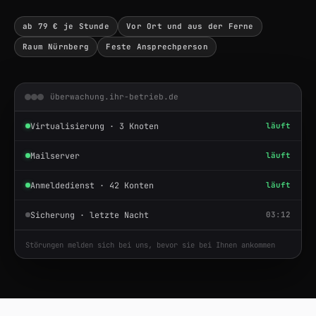
ab 79 € je Stunde
Vor Ort und aus der Ferne
Raum Nürnberg
Feste Ansprechperson
überwachung.ihr-betrieb.de
Virtualisierung · 3 Knoten
läuft
Mailserver
läuft
Anmeldedienst · 42 Konten
läuft
Sicherung · letzte Nacht
03:12
Störungen melden sich bei uns, bevor sie bei Ihnen ankommen