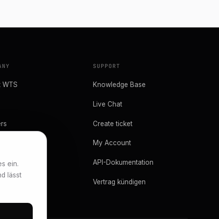
ANY
SUPPORT
t WTS
Knowledge Base
Live Chat
rs
Create ticket
ins
My Account
ng
API-Dokumentation
s ein.
d lässt
Vertrag kündigen