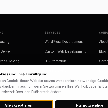
NG
SERVICES
COMP
osting
WordPress Development
Abou
-Server
Custom Web Development
Blog
ress Hosting
IT Automation
Caree
Centers
Graphic Design
Doma
kies und Ihre Einwilligung
IT Services
Prici
 den Betrieb dieser Website setzen wir technisch notwendige Cookie
s darüber hinaus nur, wenn Sie zustimmen. Ihre Wahl gilt dauerhaft un
h jederzeit über den Fußbereich ändern.
Alle akzeptieren
Nur notwendige