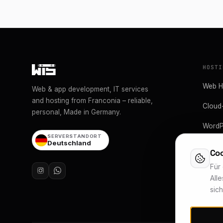
HOSTI
Web H
Web & app development, IT services
and hosting from Franconia – reliable,
Cloud
personal, Made in Germany.
WordP
SERVERSTANDORT
Deutschland
Data 
Coo
Für
Alle
sic