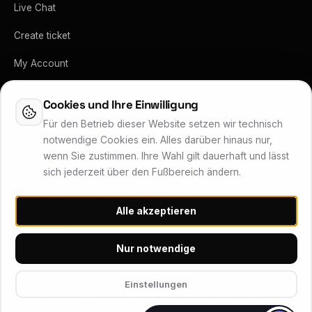
Live Chat
Create ticket
My Account
API-Dokumentation
Cookies und Ihre Einwilligung
Vertrag kündigen
Für den Betrieb dieser Website setzen wir technisch
notwendige Cookies ein. Alles darüber hinaus nur,
wenn Sie zustimmen. Ihre Wahl gilt dauerhaft und lässt
sich jederzeit über den Fußbereich ändern.
Lukas Wärner Technologie Services
Alle akzeptieren
Inhaber Lukas Wärner · Friedrich-Stoer-Straße 6 · 90537 Feucht
Systemstatus
Nur notwendige
© 2026 Wärner Technologie Services (WTS) – Alle Rechte
Einstellungen
vorbehalten
Legal Notice
Privacy Policy
Missbrauch melden
Terms of Service
Cookie Settings