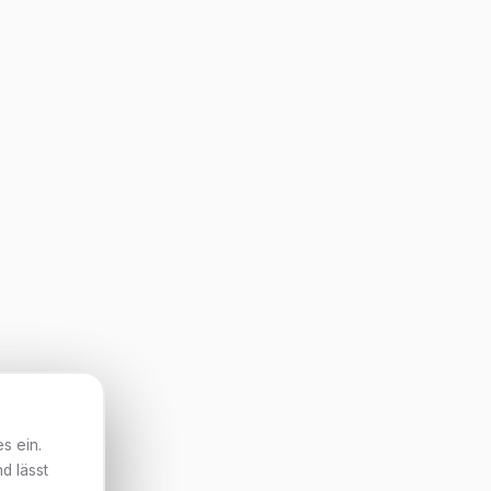
s ein.
d lässt