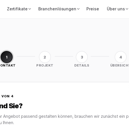
Zertifikate
Branchenlösungen
Preise
Über uns
1
2
3
4
KONTAKT
PROJEKT
DETAILS
ÜBERSICH
 VON 4
nd Sie?
Ihr Angebot passend gestalten können, brauchen wir zunächst ein p
 Ihnen.