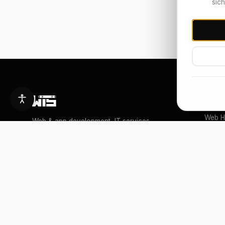
sic
HOSTI
Web H
Web & app development, IT services
and hosting from Franconia – reliable,
Cloud
personal, Made in Germany.
WordP
SERVERSTANDORT
Deutschland
Data 