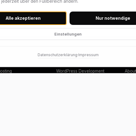
h jederzeit über den Fußbereich ändern.
Alle akzeptieren
Nur notwendige
Einstellungen
Datenschutzerklärung
Impressum
·
NG
SERVICES
COMP
osting
WordPress Development
Abou
-Server
Custom Web Development
Blog
ress Hosting
IT Automation
Caree
Centers
Graphic Design
Doma
IT Services
Prici