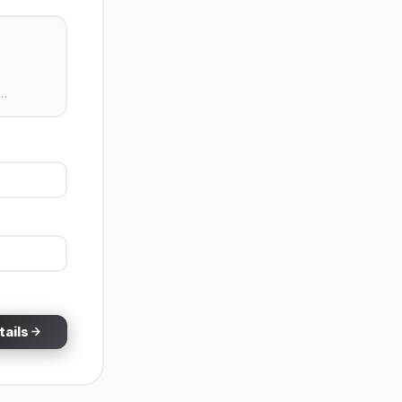
 …
tails