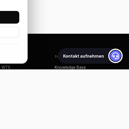
Kontakt aufnehmen
ANY
SUPPORT
t WTS
Knowledge Base
Live Chat
rs
Create ticket
ins
My Account
ng
API-Dokumentation
Vertrag kündigen