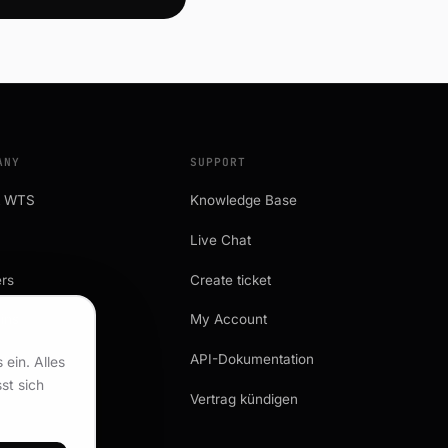
ANY
SUPPORT
t WTS
Knowledge Base
Live Chat
rs
Create ticket
ins
My Account
ng
API-Dokumentation
ein. Alles
st sich
Vertrag kündigen