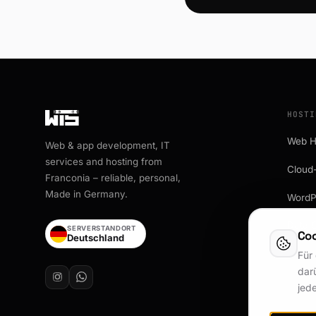
HOSTI
Web H
Web & app development, IT
services and hosting from
Cloud
Franconia – reliable, personal,
Made in Germany.
WordP
Data 
SERVERSTANDORT
Coo
Deutschland
Für
darü
jed