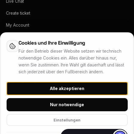
Live Chat
Create ticket
My Account
API-Dokumentation
Cookies und Ihre Einwilligung
Vertrag kündigen
Für den Betrieb dieser Website setzen wir technisch
notwendige Cookies ein. Alles darüber hinaus nur,
wenn Sie zustimmen. Ihre Wahl gilt dauerhaft und lässt
sich jederzeit über den Fußbereich ändern.
Lukas Wärner Technologie Services
Alle akzeptieren
Inhaber Lukas Wärner · Friedrich-Stoer-Straße 6 · 90537 Feucht
Systemstatus
Nur notwendige
© 2026 Wärner Technologie Services (WTS) – Alle Rechte
Einstellungen
vorbehalten
Legal Notice
Privacy Policy
Missbrauch melden
Terms of Service
Cookie Settings