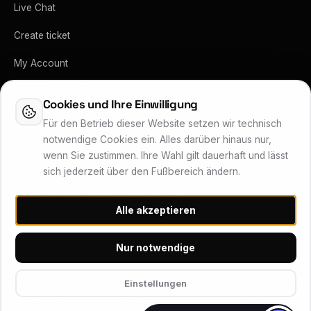
Live Chat
Create ticket
My Account
API-Dokumentation
Cookies und Ihre Einwilligung
Vertrag kündigen
Für den Betrieb dieser Website setzen wir technisch
notwendige Cookies ein. Alles darüber hinaus nur,
wenn Sie zustimmen. Ihre Wahl gilt dauerhaft und lässt
sich jederzeit über den Fußbereich ändern.
Lukas Wärner Technologie Services
Alle akzeptieren
Inhaber Lukas Wärner · Friedrich-Stoer-Straße 6 · 90537 Feucht
Systemstatus
Nur notwendige
© 2026 Wärner Technologie Services (WTS) – Alle Rechte
Einstellungen
vorbehalten
Legal Notice
Privacy Policy
Missbrauch melden
Terms of Service
Cookie Settings