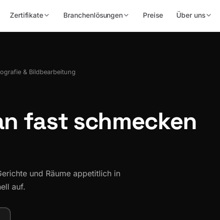
Zertifikate
Branchenlösungen
Preise
Über uns
ografie & Bildbearbeitung
man
fast schmecken
Gerichte und Räume appetitlich in
ll auf.