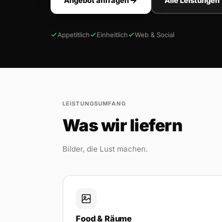
Angebot anfragen
Alle Leistungen
Appetitlich
Einheitlich
Web & Social
LEISTUNGSUMFANG
Was wir liefern
Bilder, die Lust machen.
Food & Räume