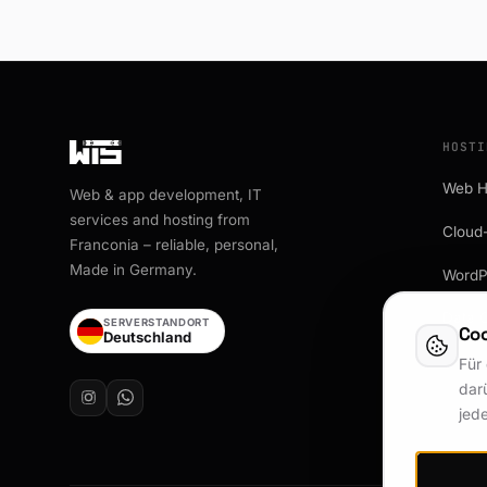
HOSTI
Web H
Web & app development, IT
services and hosting from
Cloud
Franconia – reliable, personal,
Made in Germany.
WordP
Data 
SERVERSTANDORT
Coo
Deutschland
Für
darü
jed