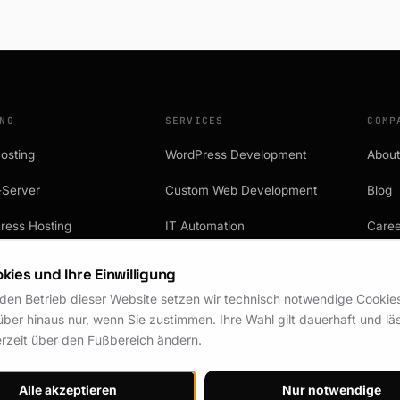
NG
SERVICES
COMP
osting
WordPress Development
Abou
-Server
Custom Web Development
Blog
ress Hosting
IT Automation
Caree
Centers
Graphic Design
Doma
kies und Ihre Einwilligung
IT Services
Prici
 den Betrieb dieser Website setzen wir technisch notwendige Cookies 
ber hinaus nur, wenn Sie zustimmen. Ihre Wahl gilt dauerhaft und läs
erzeit über den Fußbereich ändern.
Alle akzeptieren
Nur notwendige