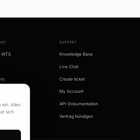
ANY
SUPPORT
t WTS
Knowledge Base
Live Chat
rs
Create ticket
ins
My Account
ng
API-Dokumentation
ein. Alles
st sich
Vertrag kündigen