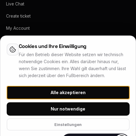
Live Chat
Create ticket
My Account
API-Dokumentation
Cookies und Ihre Einwilligung
Vertrag kündigen
Für den Betrieb dieser Website setzen wir technisch
notwendige Cookies ein. Alles darüber hinaus nur,
wenn Sie zustimmen. Ihre Wahl gilt dauerhaft und lässt
sich jederzeit über den Fußbereich ändern.
Lukas Wärner Technologie Services
Alle akzeptieren
Inhaber Lukas Wärner · Friedrich-Stoer-Straße 6 · 90537 Feucht
Systemstatus
Nur notwendige
© 2026 Wärner Technologie Services (WTS) – Alle Rechte
Einstellungen
vorbehalten
Legal Notice
Privacy Policy
Missbrauch melden
Terms of Service