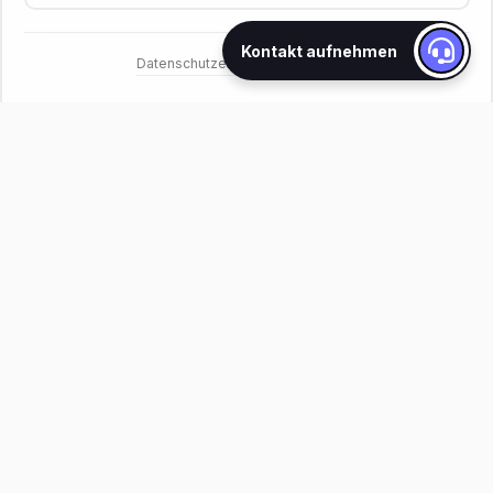
Web Hosting
Kontakt aufnehmen
Datenschutzerklärung
Impressum
·
Cloud-Server
WordPress Hosting
Data Centers
SERVICES
WordPress Development
Custom Web Development
IT Automation
Graphic Design
IT Services