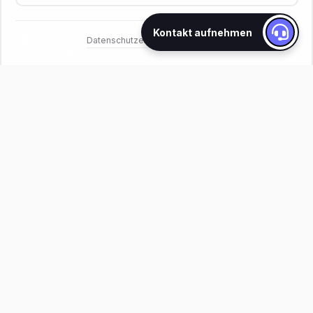
Web Hosting
Kontakt aufnehmen
Datenschutzerklärung
Impressum
·
Cloud-Server
WordPress Hosting
Data Centers
SERVICES
WordPress Development
Custom Web Development
IT Automation
Graphic Design
IT Services