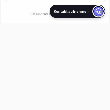
Web Hosting
Kontakt aufnehmen
Datenschutzerklärung
Impressum
·
Cloud-Server
WordPress Hosting
Data Centers
SERVICES
WordPress Development
Custom Web Development
IT Automation
Graphic Design
IT Services